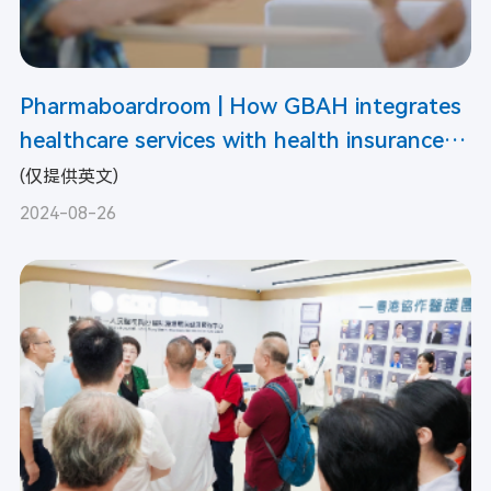
Pharmaboardroom | How GBAH integrates
healthcare services with health insurance
to provide residents with reliable and
(仅提供英文)
affordable medical services.
2024-08-26