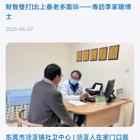
財智雙打|北上養老多面睇——專訪李家聰博
士
2025-04-07
东莞市塘厦镇社卫中心 | 塘厦人在家门口就